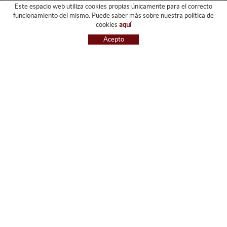
Este espacio web utiliza cookies propias únicamente para el correcto
funcionamiento del mismo. Puede saber más sobre nuestra política de
FORJATS PARDO
cookies
aquí
EMPRESA
Acepto
SERVICIOS
GALERIA
TIENDA
GUIA DE COMPRA
BLOG
CONTACTO
GUIA DE COMPRA
CONDICIONES DE COMPRA
PAGO
ENVÍO
CAMBIOS Y DEVOLUCIONES
RECLAMACIONES
SÍGUENOS