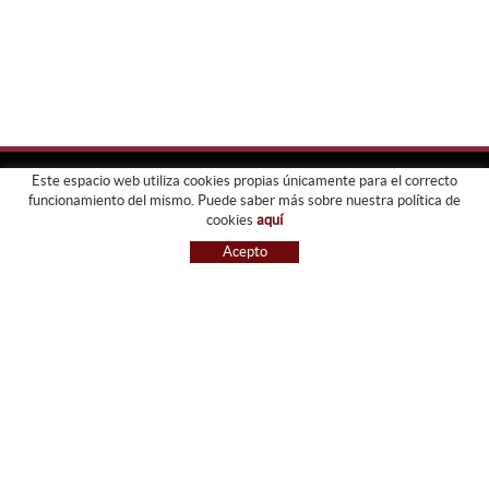
Este espacio web utiliza cookies propias únicamente para el correcto
funcionamiento del mismo. Puede saber más sobre nuestra política de
FORJATS PARDO
cookies
aquí
EMPRESA
Acepto
SERVICIOS
GALERIA
TIENDA
GUIA DE COMPRA
BLOG
CONTACTO
GUIA DE COMPRA
CONDICIONES DE COMPRA