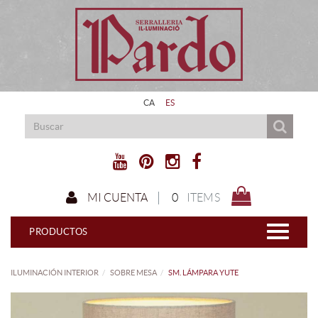
CA
ES
0
ITEMS
MI CUENTA
PRODUCTOS
ILUMINACIÓN INTERIOR
SOBRE MESA
SM. LÁMPARA YUTE