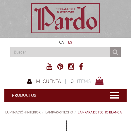
CA
ES
0
ITEMS
MI CUENTA
PRODUCTOS
ILUMINACIÓN INTERIOR
LAMPARAS TECHO
LÁMPARA DE TECHO BLANCA