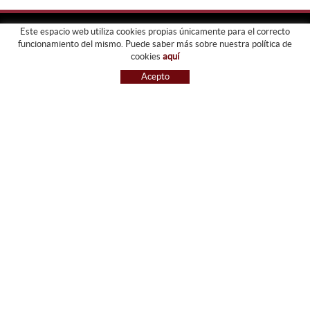
Este espacio web utiliza cookies propias únicamente para el correcto
funcionamiento del mismo. Puede saber más sobre nuestra política de
FORJATS PARDO
cookies
aquí
EMPRESA
Acepto
SERVICIOS
GALERIA
TIENDA
GUIA DE COMPRA
BLOG
CONTACTO
GUIA DE COMPRA
CONDICIONES DE COMPRA
PAGO
ENVÍO
CAMBIOS Y DEVOLUCIONES
RECLAMACIONES