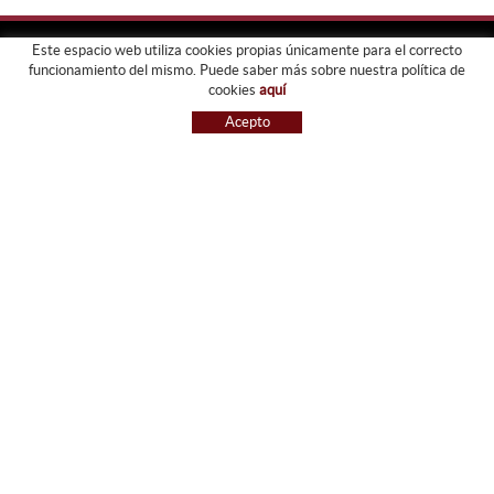
Este espacio web utiliza cookies propias únicamente para el correcto
funcionamiento del mismo. Puede saber más sobre nuestra política de
FORJATS PARDO
cookies
aquí
EMPRESA
Acepto
SERVICIOS
GALERIA
TIENDA
GUIA DE COMPRA
BLOG
CONTACTO
GUIA DE COMPRA
CONDICIONES DE COMPRA
PAGO
ENVÍO
CAMBIOS Y DEVOLUCIONES
RECLAMACIONES