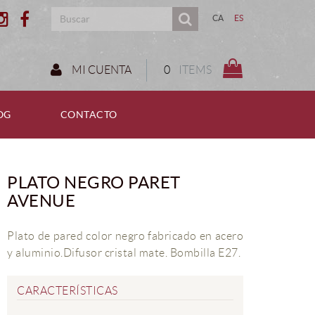
CA
ES
MI CUENTA
0
ITEMS
OG
CONTACTO
PLATO NEGRO PARET
AVENUE
Plato de pared color negro fabricado en acero
y aluminio.Difusor cristal mate. Bombilla E27.
CARACTERÍSTICAS