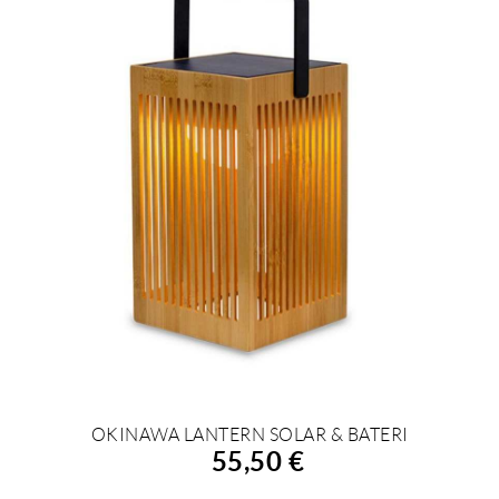
OKINAWA LANTERN SOLAR & BATERI
AÑADIR A LA COMPRA
55,50 €