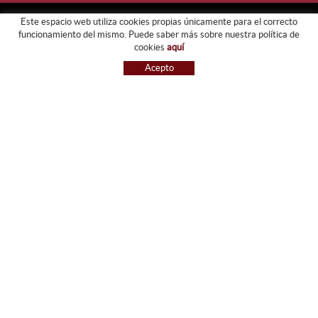
Este espacio web utiliza cookies propias únicamente para el correcto
funcionamiento del mismo. Puede saber más sobre nuestra política de
FORJATS PARDO
cookies
aquí
EMPRESA
Acepto
SERVICIOS
GALERIA
TIENDA
GUIA DE COMPRA
BLOG
CONTACTO
GUIA DE COMPRA
CONDICIONES DE COMPRA
PAGO
ENVÍO
CAMBIOS Y DEVOLUCIONES
RECLAMACIONES