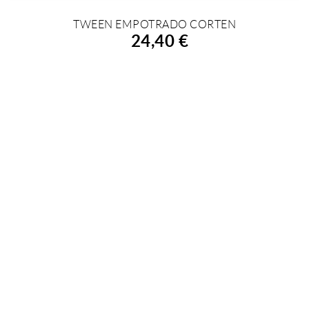
TWEEN EMPOTRADO CORTEN
AÑADIR A LA COMPRA
24,40 €