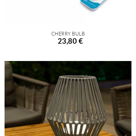
CHERRY BULB
AÑADIR A LA COMPRA
23,80 €