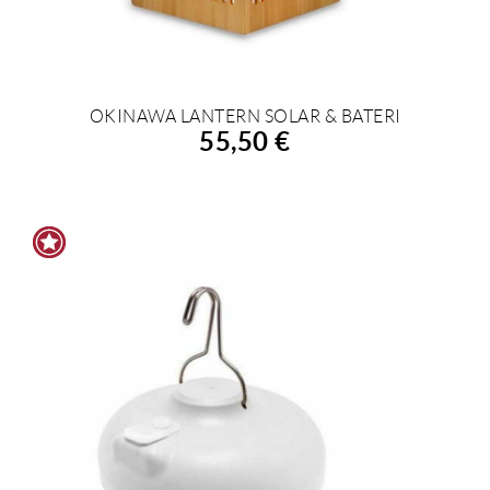
OKINAWA LANTERN SOLAR & BATERI
AÑADIR A LA COMPRA
55,50 €