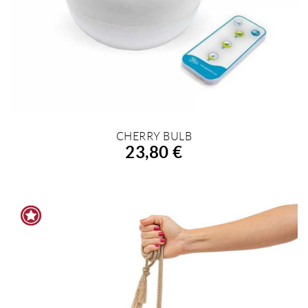
CHERRY BULB
AÑADIR A LA COMPRA
23,80 €