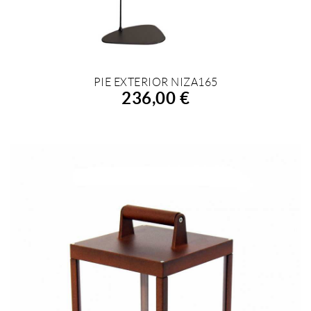
PIE EXTERIOR NIZA165
AÑADIR A LA COMPRA
236,00 €