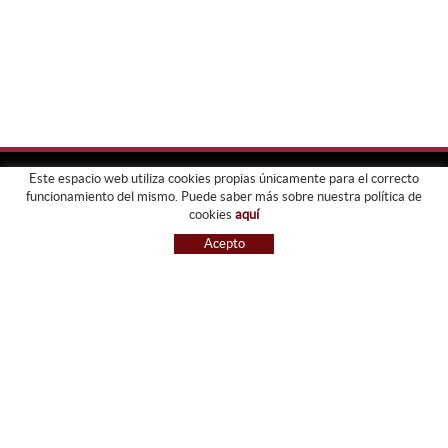
Este espacio web utiliza cookies propias únicamente para el correcto
funcionamiento del mismo. Puede saber más sobre nuestra política de
FORJATS PARDO
cookies
aquí
EMPRESA
Acepto
SERVICIOS
GALERIA
TIENDA
GUIA DE COMPRA
BLOG
CONTACTO
GUIA DE COMPRA