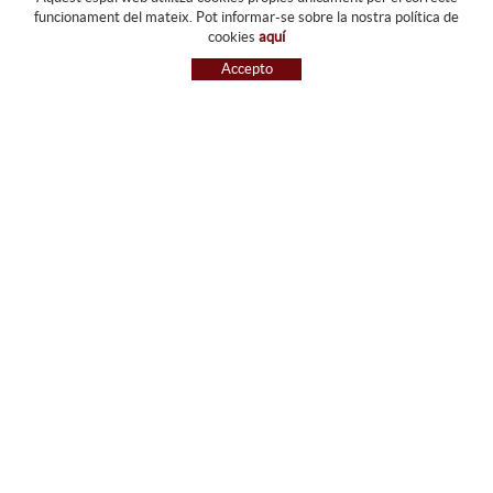
funcionament del mateix. Pot informar-se sobre la nostra política de
FORJATS PARDO
cookies
aquí
EMPRESA
Accepto
SERVEIS
GALERIA
BOTIGA
GUIA DE COMPRA
BLOG
CONTACTE
GUIA DE COMPRA
CONDICIONS DE COMPRA
PAGAMENT
ENVIAMENT
CANVIS I DEVOLUCIONS
RECLAMACIONS
SEGUEIX-NOS