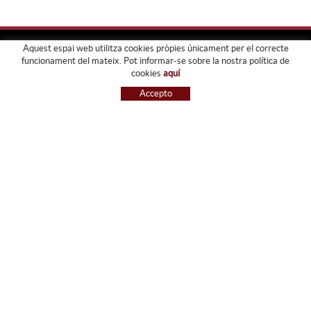
Aquest espai web utilitza cookies pròpies únicament per el correcte
funcionament del mateix. Pot informar-se sobre la nostra política de
FORJATS PARDO
cookies
aquí
EMPRESA
Accepto
SERVEIS
GALERIA
BOTIGA
GUIA DE COMPRA
BLOG
CONTACTE
GUIA DE COMPRA
CONDICIONS DE COMPRA
PAGAMENT
ENVIAMENT
CANVIS I DEVOLUCIONS
RECLAMACIONS