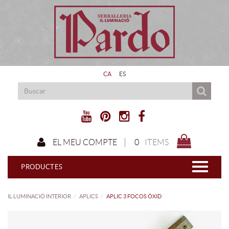
CA
ES
0
ITEMS
EL MEU COMPTE
PRODUCTES
IL·LUMINACIÓ INTERIOR
APLICS
APLIC 3 FOCOS ÒXID