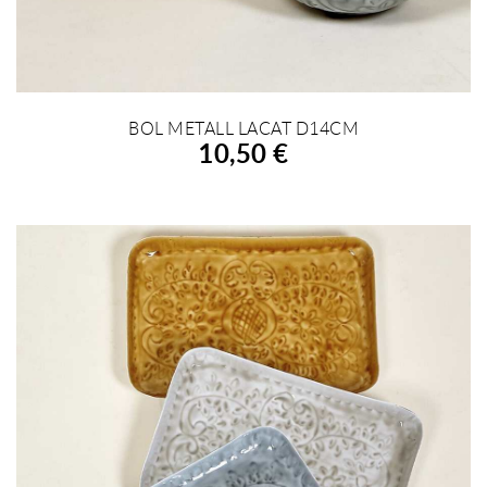
BOL METALL LACAT D14CM
AFEGIR A LA COMPRA
10,50 €