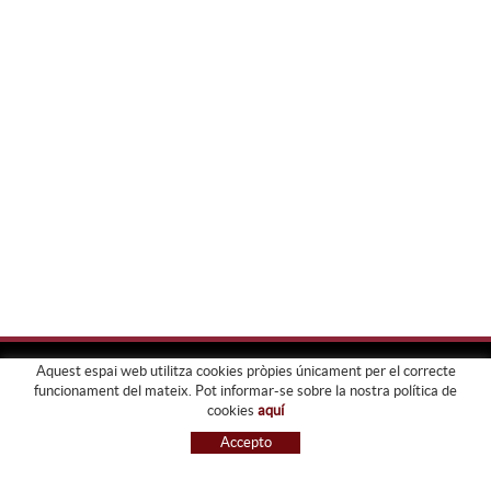
Aquest espai web utilitza cookies pròpies únicament per el correcte
funcionament del mateix. Pot informar-se sobre la nostra política de
FORJATS PARDO
cookies
aquí
EMPRESA
Accepto
SERVEIS
GALERIA