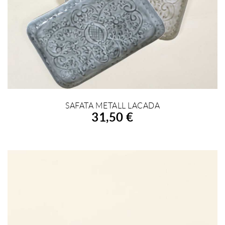
SAFATA METALL LACADA
AFEGIR A LA COMPRA
31,50 €