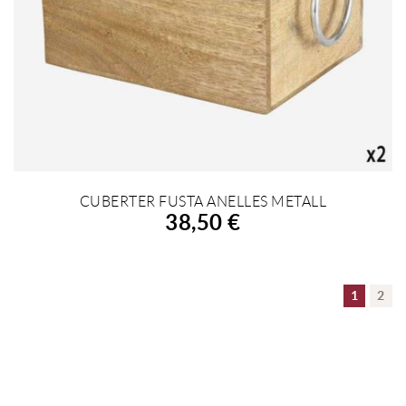
CUBERTER FUSTA ANELLES METALL
AFEGIR A LA COMPRA
38,50 €
1
2