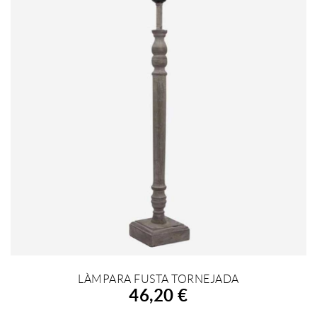
LÀMPARA FUSTA TORNEJADA
AFEGIR A LA COMPRA
46,20 €