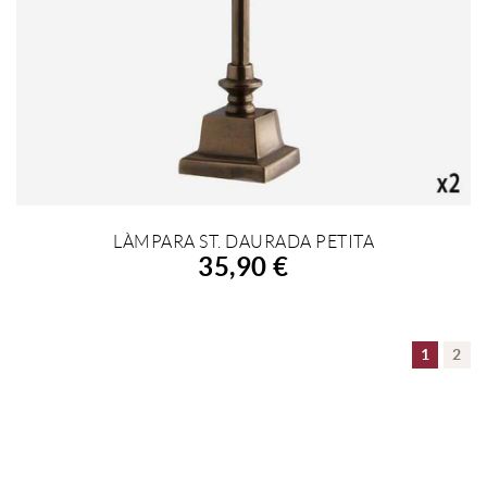
LÀMPARA ST. DAURADA PETITA
AFEGIR A LA COMPRA
35,90 €
1
2