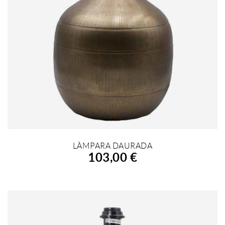
LÀMPARA DAURADA
AFEGIR A LA COMPRA
103,00 €