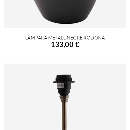
LÀMPARA METALL NEGRE RODONA
AFEGIR A LA COMPRA
133,00 €