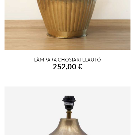
LÀMPARA CHOSIARI LLAUTÓ
AFEGIR A LA COMPRA
252,00 €