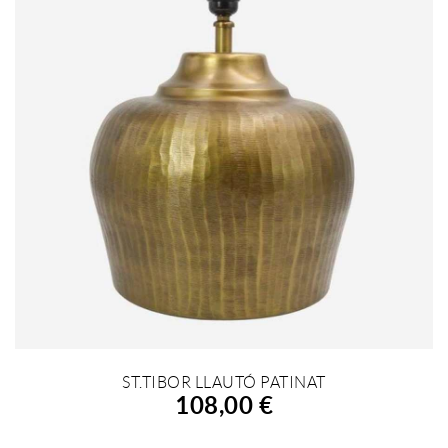
ST.TIBOR LLAUTÓ PATINAT
AFEGIR A LA COMPRA
108,00 €