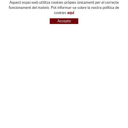
Aquest espai web utilitza cookies pròpies únicament per el correcte
funcionament del mateix. Pot informar-se sobre la nostra política de
FORJATS PARDO
cookies
aquí
EMPRESA
Accepto
SERVEIS
GALERIA
BOTIGA
GUIA DE COMPRA
BLOG
CONTACTE
GUIA DE COMPRA
CONDICIONS DE COMPRA
PAGAMENT
ENVIAMENT
CANVIS I DEVOLUCIONS
RECLAMACIONS
SEGUEIX-NOS