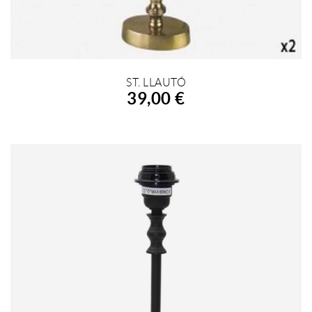
ST. LLAUTÓ
AFEGIR A LA COMPRA
39,00 €