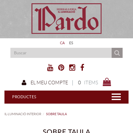
CA
ES
0
ITEMS
EL MEU COMPTE
PRODUCTES
IL·LUMINACIÓ INTERIOR
SOBRE TAULA
SOBRE TAULA