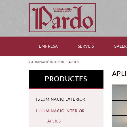
EMPRESA
SERVEIS
GALER
IL·LUMINACIÓ INTERIOR
APLICS
APL
PRODUCTES
IL·LUMINACIÓ EXTERIOR
IL·LUMINACIÓ INTERIOR
APLICS