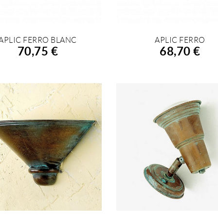
APLIC FERRO BLANC
APLIC FERRO
FEGIR A LA COMPRA
AFEGIR A LA COMPRA
70,75 €
68,70 €