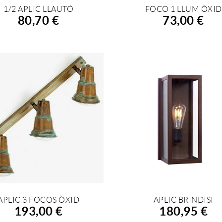
1/2 APLIC LLAUTÓ
FOCO 1 LLUM ÒXID
FEGIR A LA COMPRA
AFEGIR A LA COMPRA
80,70 €
73,00 €
APLIC 3 FOCOS ÒXID
APLIC BRINDISI
FEGIR A LA COMPRA
AFEGIR A LA COMPRA
193,00 €
180,95 €