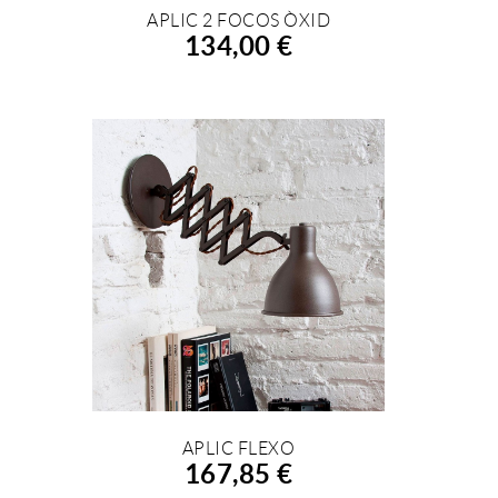
APLIC 2 FOCOS ÒXID
AFEGIR A LA COMPRA
134,00 €
APLIC FLEXO
AFEGIR A LA COMPRA
167,85 €