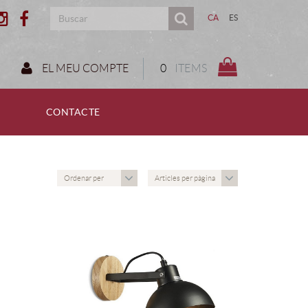
CA
ES
EL MEU COMPTE
0
ITEMS
CONTACTE
Ordenar per
Articles per pàgina