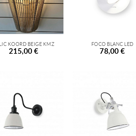
LIC KOORD BEIGE KMZ
FOCO BLANC LED
FEGIR A LA COMPRA
AFEGIR A LA COMPRA
215,00 €
78,00 €